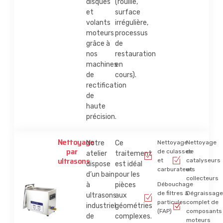
disques
(rouille,
et
surface
volants
irrégulière,
moteurs
processus
grâce à
de
nos
restauration
machines
en
de
cours).
rectification
de
haute
précision.
Nettoyage
Notre
Ce
Nettoyage
Nettoyage
par
de culasses
de
atelier
traitement
ultrasons
et
catalyseurs
dispose
est idéal
carburateurs
et
d’un bain
pour les
collecteurs
à
pièces
Débouchage
de filtres à
Dégraissage
ultrasons
aux
particules
complet de
industriel
géométries
(FAP)
composants
de
complexes.
moteurs