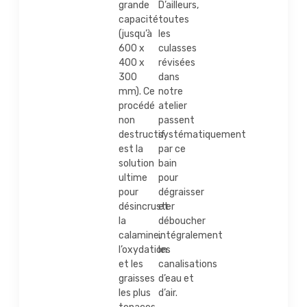
grande
D’ailleurs,
capacité
toutes
(jusqu’à
les
600 x
culasses
400 x
révisées
300
dans
mm). Ce
notre
procédé
atelier
non
passent
destructif
systématiquement
est la
par ce
solution
bain
ultime
pour
pour
dégraisser
désincruster
et
la
déboucher
calamine,
intégralement
l’oxydation
les
et les
canalisations
graisses
d’eau et
les plus
d’air.