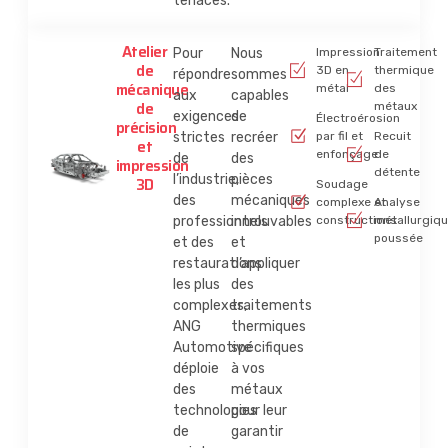
tenaces.
Atelier
Pour
Nous
Impression
Traitement
de
3D en
thermique
répondre
sommes
mécanique
métal
des
aux
capables
de
métaux
exigences
de
Électroérosion
précision
strictes
recréer
par fil et
Recuit
et
enfonçage
de
de
des
impression
détente
l’industrie,
pièces
3D
Soudage
des
mécaniques
complexe et
Analyse
professionnels
introuvables
constructions
métallurgiq
poussée
et des
et
restaurations
d’appliquer
les plus
des
complexes,
traitements
ANG
thermiques
Automotive
spécifiques
déploie
à vos
des
métaux
technologies
pour leur
de
garantir