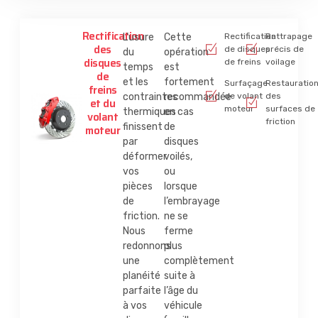
Rectification
L’usure
Cette
Rectification
Rattrapage
des
de disques
précis de
du
opération
disques
de freins
voilage
temps
est
de
et les
fortement
Surfaçage
Restauratio
freins
contraintes
recommandée
de volant
des
et du
moteur
surfaces de
thermiques
en cas
volant
friction
finissent
de
moteur
par
disques
déformer
voilés,
vos
ou
pièces
lorsque
de
l’embrayage
friction.
ne se
Nous
ferme
redonnons
plus
une
complètement
planéité
suite à
parfaite
l’âge du
à vos
véhicule