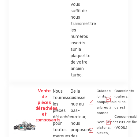
vous
suffit de
nous
transmettre
les
numéros
inscrits
sur la
plaquette
de votre
ancien
turbo.
Vente
Nous
De la
Culasse :
Coussinets
de
joints,
(paliers,
fournissons
culasse
pièces
soupapes,
bielles,
les
nue au
détachées
arbres à
cales)
pièces
bas-
et
cames
détachées
moteur,
Consommab
composants
Semi-bloc :
et kits de fil
pour
nous
pistons,
(VCOIL)
toutes
proposons
bielles,
marques
des