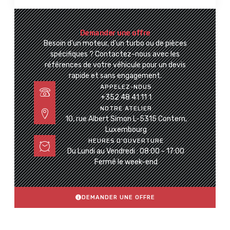
Demander une offre
Besoin d'un moteur, d'un turbo ou de pièces
spécifiques ? Contactez-nous avec les
références de votre véhicule pour un devis
rapide et sans engagement.
APPELEZ-NOUS
+352 48 41 11 1
NOTRE ATELIER
10, rue Albert Simon L-5315 Contern,
Luxembourg
HEURES D'OUVERTURE
Du Lundi au Vendredi : 08:00 - 17:00
Fermé le week-end
DEMANDER UNE OFFRE