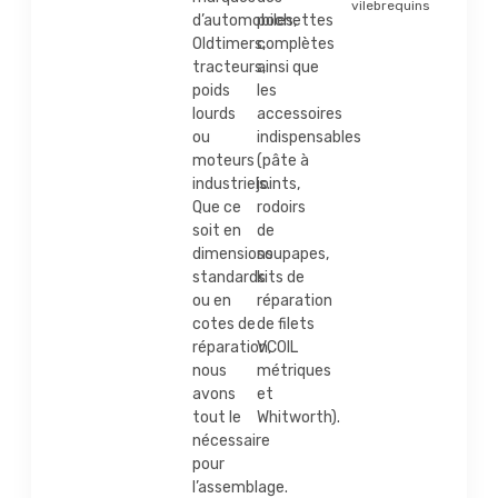
vilebrequins
d’automobiles,
pochettes
Oldtimers,
complètes
tracteurs,
ainsi que
poids
les
lourds
accessoires
ou
indispensables
moteurs
(pâte à
industriels.
joints,
Que ce
rodoirs
soit en
de
dimensions
soupapes,
standards
kits de
ou en
réparation
cotes de
de filets
réparation,
VCOIL
nous
métriques
avons
et
tout le
Whitworth).
nécessaire
pour
l’assemblage.