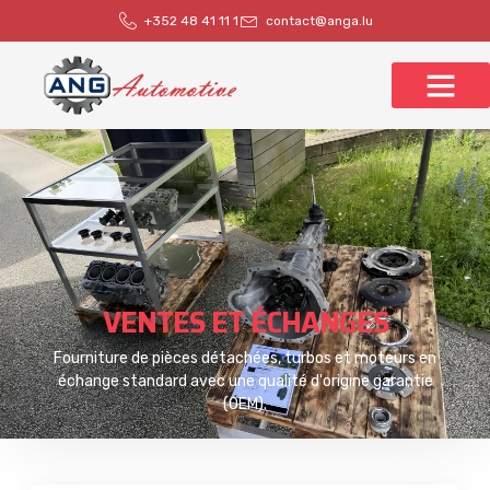
+352 48 41 11 1
contact@anga.lu
VENTES ET ÉCHANGES
Fourniture de pièces détachées, turbos et moteurs en
échange standard avec une qualité d'origine garantie
(OEM).