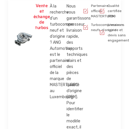
Vente
À la
Nous
Partenaire
Qualité
et
officiel
certifiée
recherche
vous
échange
MASTERTURBO
OEM
d’un
garantissons
de
turbocompresseur
une
Turbocompresseurs
Livraison
turbos
neuf et
livraison
neufs d'origine
rapide et
devis sans
d’origine
rapide,
engagement
? ANG
des
Automotive
rapports
est le
techniques
partenaire
clairs et
officiel
des
de la
pièces
marque
de
MASTERTURBO
qualité
au
d’origine
Luxembourg.
(OEM).
Pour
identifier
le
modèle
exact, il